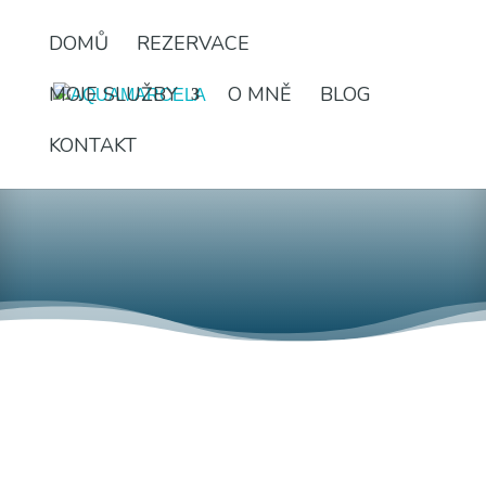
DOMŮ
REZERVACE
MOJE SLUŽBY
O MNĚ
BLOG
KONTAKT
NEJNOVĚJŠÍ ČLÁNKY V KATEGORII
WATSU