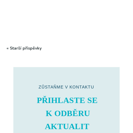
všech molekul v našem...
« Starší příspěvky
ZŮSTAŇME V KONTAKTU
PŘIHLASTE SE
K ODBĚRU
AKTUALIT