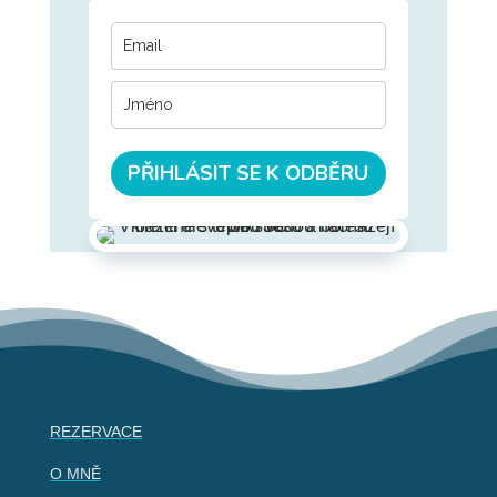
PŘIHLÁSIT SE K ODBĚRU
REZERVACE
O MNĚ