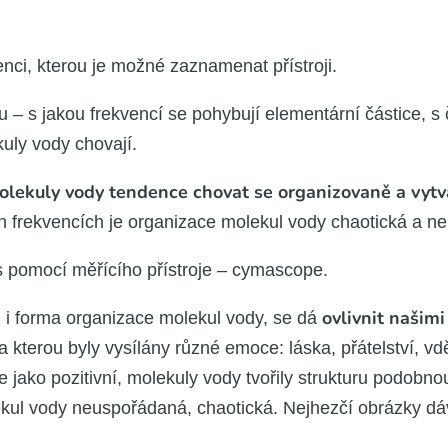
ven­ci, kte­rou je mož­né zazna­me­nat pří­stro­ji.
u – s jakou frek­ven­cí se pohy­bu­jí ele­men­tár­ní čás­ti­ce, s
­ly vody cho­va­jí.
le­ku­ly vody ten­den­ce cho­vat se orga­ni­zo­va­ně a vytvá­
 frek­ven­cích je orga­ni­za­ce mole­kul vody cha­o­tic­ká a ne
s pomo­cí měří­cí­ho pří­stro­je – cymasco­pe.
ovliv­nit naši­mi
ím i for­ma orga­ni­za­ce mole­kul vody, se dá
 na kte­rou byly vysí­lá­ny růz­né emo­ce: lás­ka, přá­tel­ství, vd
jako pozi­tiv­ní, mole­ku­ly vody tvo­ři­ly struk­tu­ru podob­n
kul vody neu­spo­řá­da­ná, cha­o­tic­ká. Nej­hez­čí obráz­ky d