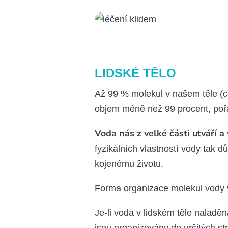
LIDSKÉ TĚLO
Až 99 % mole­kul v našem těle (co 
objem méně než 99 pro­cent, pořád 
Voda nás z vel­ké čás­ti utvá­ří a
fyzi­kál­ních vlast­nos­tí vody tak důl
ko­je­né­mu živo­tu.
For­ma orga­ni­za­ce mole­kul vody v
Je-li voda v lid­ském těle nala­dě­n