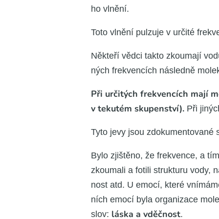
ho vlně­ní.
Toto vlně­ní pul­zu­je v urči­té frek­
Někte­ří věd­ci tak­to zkou­ma­jí vod
ných frek­ven­cích násled­ně mole­ku
Při urči­tých frek­ven­cích mají mo
v teku­tém sku­pen­ství).
Při jiných
Tyto jevy jsou zdo­ku­men­to­va­né 
Bylo zjiš­tě­no, že frek­ven­ce, a t
zkou­ma­li a foti­li struk­tu­ru vody,
nost atd. U emo­cí, kte­ré vní­má­me 
ních emo­cí byla orga­ni­za­ce mole­
lás­ka a vděč­nost
slov:
.