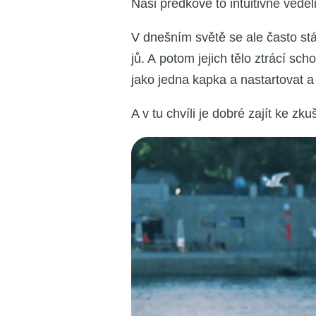
Naši před­ko­vé to intu­i­tiv­ně vědě­l
V dneš­ním svě­tě se ale čas­to stá­v
jů. A potom jejich tělo ztrá­cí sch
jako jed­na kap­ka a nastar­to­vat a re
A v tu chví­li je dob­ré zajít ke zku­š