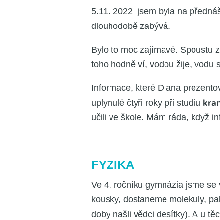
5.11. 2022 jsem byla na před­ná
dlou­ho­do­bě zabý­vá.
Bylo to moc zají­ma­vé. Spous­tu z t
toho hod­ně ví, vodou žije, vodu st
Infor­ma­ce, kte­ré Dia­na pre­zen­
kra­n
uply­nu­lé čty­ři roky při stu­diu
uči­li ve ško­le. Mám ráda, když inf
FYZIKA
Ve 4. roč­ní­ku gym­ná­zia jsme se v
kous­ky, dosta­ne­me mole­ku­ly, pak 
doby našli věd­ci desít­ky). A u těc