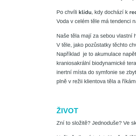
kli­du
red
Po chví­li
, kdy dochá­zí k
Voda v celém těle má ten­den­ci nal
Naše těla mají za sebou vlast­ní his
V těle, jako pozůstat­ky těch­to chv
Napří­klad je to aku­mu­la­ce napě­tí
kra­ni­o­sa­král­ní bio­dy­na­mic­ké 
inert­ní mís­ta do sym­fo­nie se zbyt
plně v režii kli­en­to­va těla a řík
ŽIVOT
Zní to slo­ži­tě? Jed­no­du­še? Ve sku