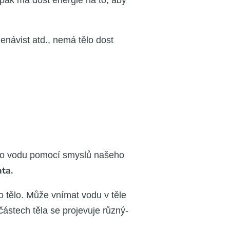
 pak má dost ener­gie na to, aby
, nená­vist atd., nemá tělo dost
 tuto vodu pomo­cí smys­lů naše­ho
­ta.
 jeho tělo. Může vní­mat vodu v těle
s­tech těla se pro­je­vu­je růz­ný­