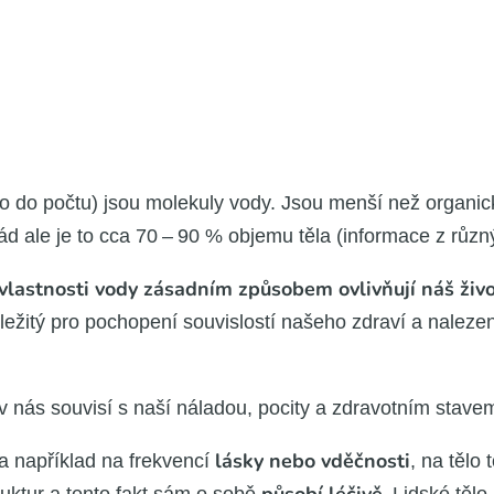
do počtu) jsou mole­ku­ly vody. Jsou men­ší než orga­nic­ké 
ale je to cca 70 – 90 % obje­mu těla (infor­ma­ce z růz­nýc
 vlast­nos­ti vody zásad­ním způ­so­bem ovliv­ňu­jí náš živ
e­ži­tý pro pocho­pe­ní sou­vis­los­tí naše­ho zdra­ví a nale­ze­ní
 nás sou­vi­sí s naší nála­dou, poci­ty a zdra­vot­ním sta­ve
lás­ky nebo vděč­nos­ti
a napří­klad na frek­ven­cí
, na tělo 