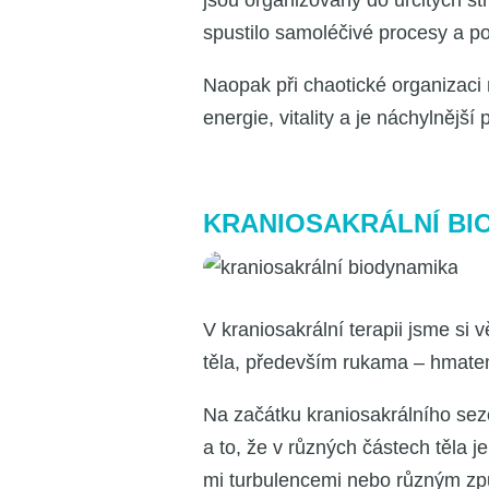
jsou orga­ni­zo­vá­ny do urči­tých s
spus­ti­lo samo­lé­či­vé pro­ce­sy a 
Nao­pak při cha­o­tic­ké orga­ni­za­c
ener­gie, vita­li­ty a je náchyl­něj
KRANIOSAKRÁLNÍ BI
V kra­ni­o­sa­král­ní tera­pii jsme 
těla, pře­de­vším ruka­ma – hma­t
Na začát­ku kra­ni­o­sa­král­ní­ho se
a to, že v růz­ných čás­tech těla je
mi tur­bu­len­ce­mi nebo růz­ným zp