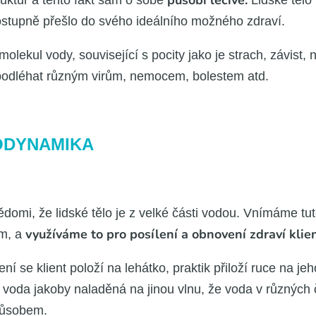
půso­bí léči­vě.
truk­tur a ten­to fakt sám o sobě
Lid­ské tělo
postup­ně pře­šlo do své­ho ide­ál­ní­ho mož­né­ho zdra­ví.
i mole­kul vody, sou­vi­se­jí­cí s poci­ty jako je strach, závist
­ší pod­lé­hat růz­ným virům, nemo­cem, boles­tem atd.
ODYNAMIKA
si vědo­mi, že lid­ské tělo je z vel­ké čás­ti vodou. Vní­má­me
vyu­ží­vá­me to pro posí­le­ní a obno­ve­ní zdra­ví kli­en
em, a
ze­ní se kli­ent polo­ží na lehát­ko, prak­tik při­lo­ží ruce na
 voda jako­by nala­dě­ná na jinou vlnu, že voda v růz­ných čá
ů­so­bem.