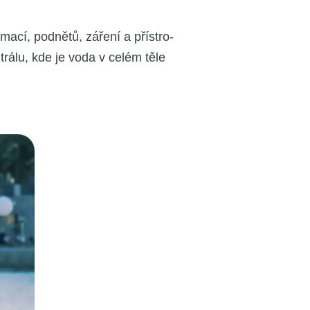
a­cí, pod­ně­tů, záře­ní a pří­stro­
utrá­lu, kde je voda v celém těle