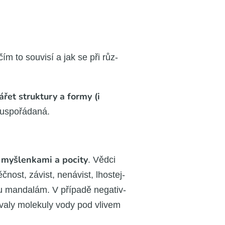
 čím to sou­vi­sí a jak se při růz­
řet struk­tu­ry a for­my (i
u­spo­řá­da­ná.
 myš­len­ka­mi a poci­ty
. Věd­ci
ěč­nost, závist, nená­vist, lhos­tej­
ou man­da­lám. V pří­pa­dě nega­tiv­
áva­ly mole­ku­ly vody pod vli­vem