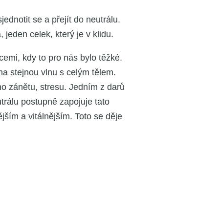
jed­no­tit se a pře­jít do neutrá­lu.
jeden celek, kte­rý je v kli­du.
­ce­mi, kdy to pro nás bylo těž­ké.
no na stej­nou vlnu s celým tělem.
é­ho záně­tu, stre­su. Jed­ním z darů
utrá­lu postup­ně zapo­ju­je tato
ěj­ším a vitál­něj­ším. Toto se děje