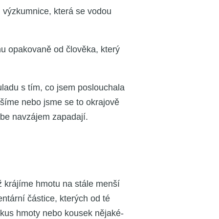
é, výzkum­ni­ce, kte­rá se vodou
u opa­ko­va­ně od člo­vě­ka, kte­rý
­la­du s tím, co jsem poslou­cha­la
ě tuší­me nebo jsme se to okra­jo­vě
ebe navzá­jem zapa­da­jí.
 krá­jí­me hmo­tu na stá­le men­ší
­tár­ní čás­ti­ce, kte­rých od té
 to kus hmo­ty nebo kou­sek něja­ké­