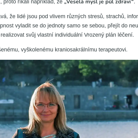
„Vese­lá mysl je půl zdra­ví“
i, pro­to říka­li napří­klad, že
.
á, že lidé jsou pod vli­vem růz­ných stre­sů, stra­chů, infor­m
op­nost vyla­dit se do jed­no­ty samo se sebou, pře­jít do ne
a­li­zo­vat svůj vlast­ní indi­vi­du­ál­ní Vro­ze­ný plán léče­ní.
e­né­mu, vyško­le­né­mu kra­ni­o­sa­král­ní­mu tera­pe­u­to­vi.