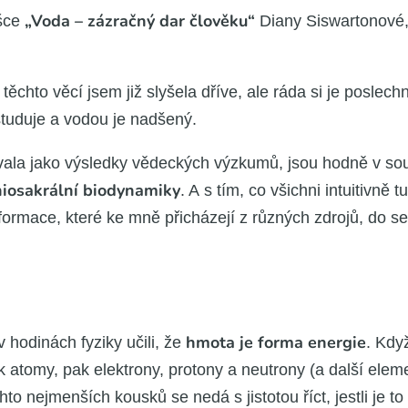
„Voda – zázrač­ný dar člo­vě­ku“
š­ce
Dia­ny Sis­war­to­no­v
ěch­to věcí jsem již sly­še­la dří­ve, ale ráda si je poslech­n
u­du­je a vodou je nad­še­ný.
to­va­la jako výsled­ky vědec­kých výzku­mů, jsou hod­ně v sou
i­o­sa­král­ní bio­dy­na­mi­ky
. A s tím, co všich­ni intu­i­tiv­n
or­ma­ce, kte­ré ke mně při­chá­ze­jí z růz­ných zdro­jů, do s
hmo­ta je for­ma ener­gie
 hodi­nách fyzi­ky uči­li, že
. Když
ato­my, pak elek­tro­ny, pro­to­ny a neutro­ny (a dal­ší ele­men
h­to nejmen­ších kous­ků se nedá s jis­to­tou říct, jest­li je