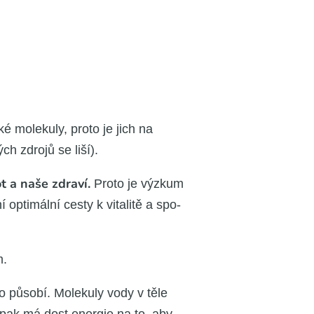
mole­ku­ly, pro­to je jich na
h zdro­jů se liší).
ot a naše zdra­ví.
Pro­to je výzkum
 opti­mál­ní ces­ty k vita­li­tě a spo­
m.
to půso­bí. Mole­ku­ly vody v těle