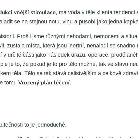
uk­ci vněj­ší sti­mu­la­ce
, má voda v těle kli­en­ta ten­den­ci s
a­dit se na stej­nou notu, vlnu a půso­bí jako jed­na kap­ka, 
­to­rii. Pro­šli jsme růz­ný­mi neho­da­mi, nemo­ce­mi a situ­a
il, zůsta­la mís­ta, kte­rá jsou inert­ní, nena­la­dí se snad­
 v urči­té čás­ti jako násle­dek úra­zu, ope­ra­ce, pro­dě­la­n
tera­pie je to, že pokud je to pro tělo mož­né, tak ve sta­vu ne
­kem těla. Tělo se tak stá­vá celist­věj­ším a cel­ko­vě zdra­v
Vro­ze­ný plán léče­ní
á­me tomu
.
­teč­nos­ti to je jed­no­du­ché.