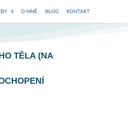
ŽBY
O MNĚ
BLOG
KONTAKT
HO TĚLA (NA
POCHOPENÍ