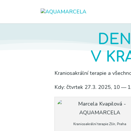
DEN
V KR
Kra­ni­o­sa­král­ní tera­pie a všech
Kdy: čtvr­tek 27.3. 2025, 10 — 
Kra­ni­o­sa­král­ní tera­pie Zlín, Pra­ha