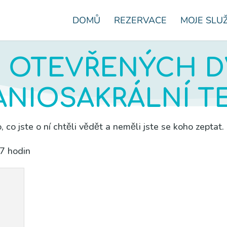
DOMŮ
REZERVACE
MOJE SLU
 OTEVŘENÝCH D
ANIOSAKRÁLNÍ TE
­no, co jste o ní chtě­li vědět a nemě­li jste se koho zeptat.
17 hodin