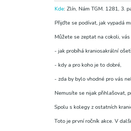
Kde
: Zlín, Nám TGM. 1281, 3. p
Přijď­te se podí­vat, jak vypa­dá mí
Může­te se zeptat na coko­li, vás 
- jak pro­bí­há kra­ni­o­sa­král­ní ošet­
- kdy a pro koho je to dob­ré,
- zda by bylo vhod­né pro vás neb
Nemu­sí­te se nijak při­hla­šo­vat, pr
Spo­lu s kole­gy z ostat­ních kra­ni­
Toto je prv­ní roč­ník akce. V dal­