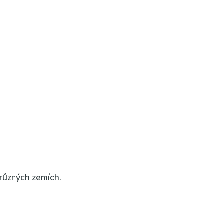
 v růz­ných zemích.