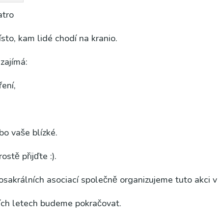
atro
s­to, kam lidé cho­dí na kra­nio.
zají­má:
ře­ní,
o vaše blíz­ké.
os­tě přijď­te :).
o­sa­král­ních aso­ci­a­cí spo­leč­ně orga­ni­zu­je­me tuto akci
ších letech bude­me pokra­čo­vat.