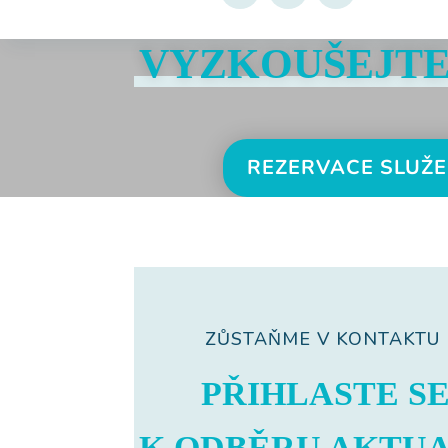
VYZKOUŠEJTE
REZERVACE SLUŽ
ZŮSTAŇME V KONTAKTU
PŘIHLASTE S
K ODBĚRU AKTUA