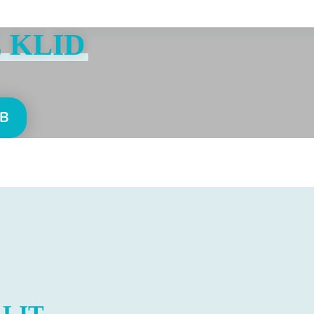
 KLID
EB
E
LIT