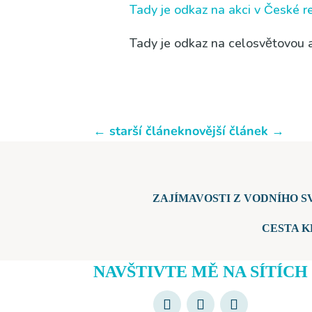
Tady je odkaz na akci v Čes­ké rep
Tady je odkaz na celo­svě­to­vou 
←
starší článek
novější článek
→
ZAJÍMAVOSTI Z VODNÍHO S
CESTA K
NAVŠTIVTE MĚ NA SÍTÍCH