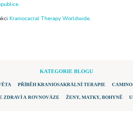
ub­li­ce.
akci
Kra­ni­o­ca­cral The­ra­py Worl­dwi­de
.
KATEGORIE BLOGU
VĚTA
PŘÍBĚH KRANIOSAKRÁLNÍ TERAPIE
CAMINO:
E ZDRAVÍ A ROVNOVÁZE
ŽENY, MATKY, BOHYNĚ
U